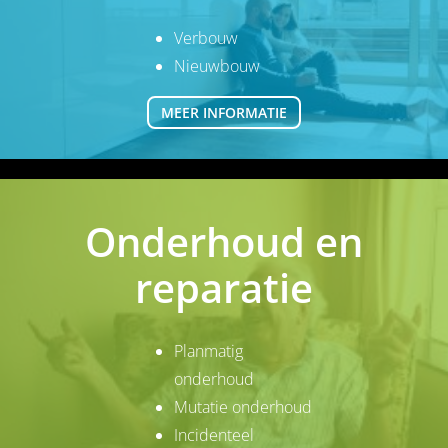
Verbouw
Nieuwbouw
MEER INFORMATIE
Onderhoud en
reparatie
Planmatig
onderhoud
Mutatie onderhoud
Incidenteel