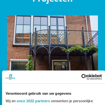
Renovatie van het
rijksmonument aan de
Verantwoord gebruik van uw gegevens
Zeugstraat te Gouda
Wij en
onze 1022 partners
verwerken je persoonlijke