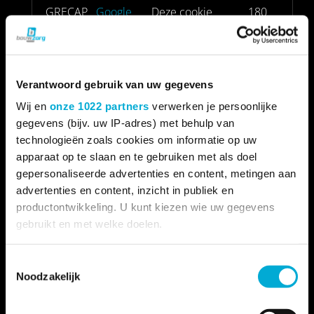
_GRECAP
Google
Deze cookie
180
TCHA
wordt gebruikt
dagen
om onderscheid
te maken tussen
Verantwoord gebruik van uw gegevens
mensen en bots.
Wij en
onze 1022 partners
verwerken je persoonlijke
Dit is gunstig voor
gegevens (bijv. uw IP-adres) met behulp van
de website om
technologieën zoals cookies om informatie op uw
juiste rapporten
apparaat op te slaan en te gebruiken met als doel
over het gebruik
gepersonaliseerde advertenties en content, metingen aan
van de website te
advertenties en content, inzicht in publiek en
maken.
productontwikkeling. U kunt kiezen wie uw gegevens
gebruikt en met welke doelen.
CookieCo
Cookiebo
Slaat de
1 jaar
nsent
t
cookiestatus van
Als u het toestaat, willen we ook graag:
Toestemmingsselectie
de gebruiker op
Noodzakelijk
Informatie verzamelen over uw geografische
voor het huidige
locatie, die tot een paar meter nauwkeurig kan zijn
Uw apparaat identificeren door het actief te
domein