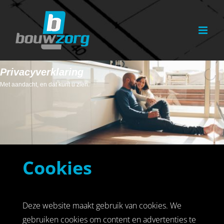
Ga
naar
inhoud
Privacyverklaring
Met aandacht, en dat kunt u zien.
Cookies
Deze website maakt gebruik van cookies. We
gebruiken cookies om content en advertenties te